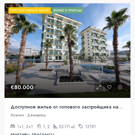
ПЕРСПЕКТИВНЫЙ РАЙОН
БЛИЖЕ К ПРИРОДЕ
€80.000
Доступное жилье от топового застройщика нашего региона в районе Демирташ.
Алания - Демирташ
1+1, 2+1
1, 2
52-111
12191
м2
КВАРТИРЫ, ПЕНТХАУСЫ