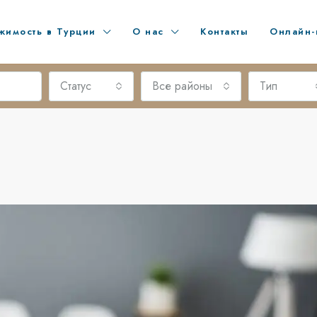
жимость в Турции
О нас
Контакты
Онлайн-
Статус
Все районы
Тип