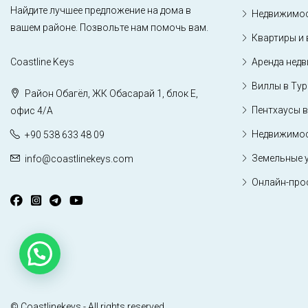
Найдите лучшее предложение на дома в
Недвижимос
вашем районе. Позвольте нам помочь вам.
Квартиры и 
Coastline Keys
Аренда нед
Виллы в Ту
Район Обагёл, ЖК Обасарай 1, блок Е,
Пентхаусы в
офис 4/А
Недвижимос
+90 538 633 48 09
Земельные 
info@coastlinekeys.com
Онлайн-про
© Coastlinekeys - All rights reserved