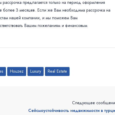
м рассрочка предлагается только на период оформления
о не более 3 месяцев. Если же Вам необходима рассрочка на
истам нашей компании, и мы поможем Вам
остветствовать Вашим пожеланиям и финансовым
es
Houzez
Luxury
Real Estate
Следующее сообщен
Сейсмоустойчивость недвижимости в турц