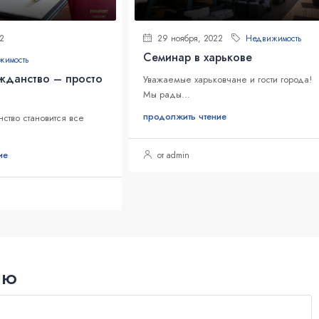
2
29 ноября, 2022
Недвижимость
Семинар в харькове
жимость
жданство – просто
Уважаемые харьковчане и гости города!
Мы рады...
продолжить чтение
ство становится все
ие
от admin
ию