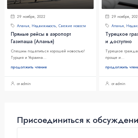
29 ноября, 2022
29 ноября, 202
Аланья
,
Недвижимость
,
Свежие новости
Аланья
,
Недви
Прямые рейсы в аэропорт
Турецкое гра
Газипаша (Аланья)
и доступно
Спешим поделиться хорошей новостью!
Турецкое граждан
Турция и Украина...
проще и...
продолжить чтение
продолжить чтен
от admin
от admin
Присоединиться к обсужден