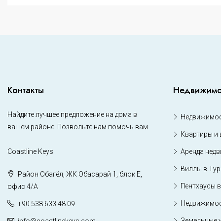
Контакты
Недвижимо
Найдите лучшее предложение на дома в
Недвижимос
вашем районе. Позвольте нам помочь вам.
Квартиры и 
Coastline Keys
Аренда нед
Виллы в Ту
Район Обагёл, ЖК Обасарай 1, блок Е,
Пентхаусы в
офис 4/А
Недвижимос
+90 538 633 48 09
Земельные 
info@coastlinekeys.com