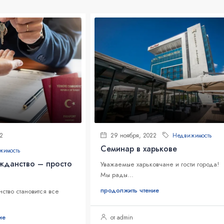
2
29 ноября, 2022
Недвижимость
Семинар в харькове
жимость
жданство – просто
Уважаемые харьковчане и гости города!
Мы рады...
продолжить чтение
ство становится все
ие
от admin