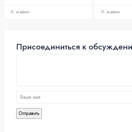
от admin
от admin
Присоединиться к обсужден