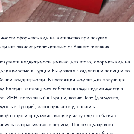
мости оформлять вид на жительство при покупке
или нет зависит исключительно от Вашего желания.
покупаете недвижимость именно для этого, оформить вид на
недвижимостью в Турции Вы можете в отделении полиции по
Вашей недвижимости. В настоящий момент для получения
нам России, являющимся собственниками недвижимости в
т, ИНН, полученный в Турции, копию Тапу (документа,
ость в Турции), заполнить анкету, оплатить
вой полис и предъявить выписку из турецкого банка о
вания на запрашиваемые период. После подачи всех
вый вид на жительство в виде пластикой карты будет