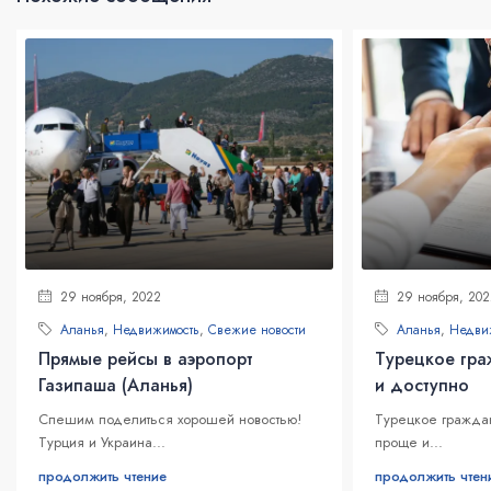
29 ноября, 2022
29 ноября, 202
Аланья
,
Недвижимость
,
Свежие новости
Аланья
,
Недви
Прямые рейсы в аэропорт
Турецкое гра
Газипаша (Аланья)
и доступно
Спешим поделиться хорошей новостью!
Турецкое граждан
Турция и Украина...
проще и...
продолжить чтение
продолжить чтен