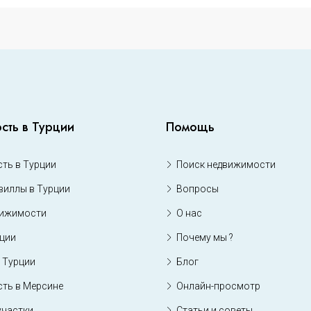
сть в Турции
Помощь
ть в Турции
Поиск недвижимости
виллы в Турции
Вопросы
вижимости
О нас
рции
Почему мы ?
 Турции
Блог
ть в Мерсине
Онлайн-просмотр
участки
Статьи и советы