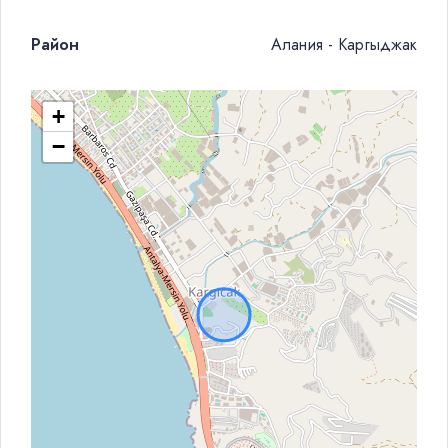
Район
Алания - Каргыджак
+
−