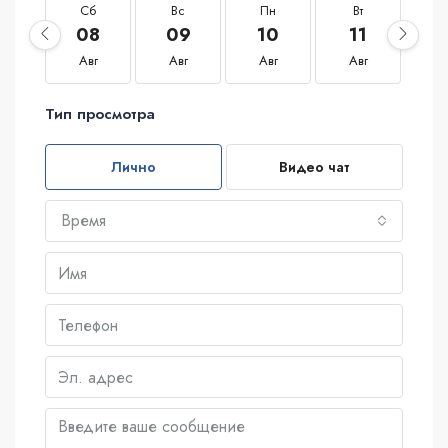
Сб
Вс
Пн
Вт
С
08
09
10
11
1
Авг
Авг
Авг
Авг
А
Тип просмотра
Лично
Видео чат
Время