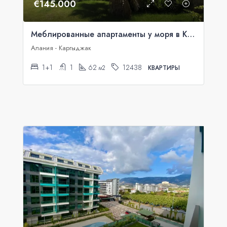
€145.000
Меблированные апартаменты у моря в Konak Seaside Resort
Алания - Каргыджак
1+1
1
62
12438
м2
КВАРТИРЫ