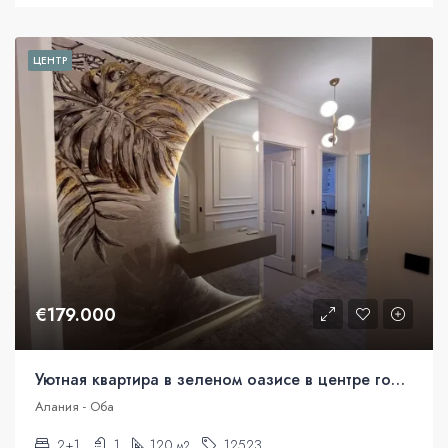
ЦЕНТР
€179.000
Уютная квартира в зеленом оазисе в центре города.
Алания - Оба
2+1
1
120
12523
м2