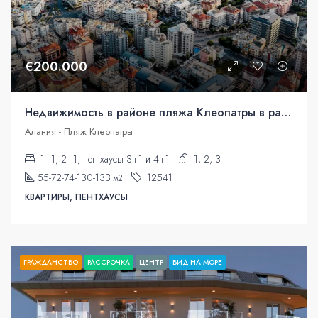
€200.000
Недвижимость в районе пляжа Клеопатры в рассрочку
Алания - Пляж Клеопатры
1+1, 2+1, пентхаусы 3+1 и 4+1
1, 2, 3
55-72-74-130-133
12541
м2
КВАРТИРЫ, ПЕНТХАУСЫ
ГРАЖДАНСТВО
РАССРОЧКА
ЦЕНТР
ВИД НА МОРЕ