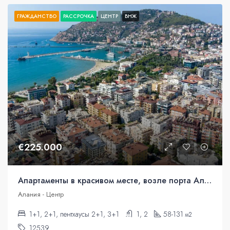
ГРАЖДАНСТВО
РАССРОЧКА
ЦЕНТР
ВНЖ
€225.000
Апартаменты в красивом месте, возле порта Аланьи.
Алания - Центр
1+1, 2+1, пентхаусы 2+1, 3+1
1, 2
58-131
м2
12539