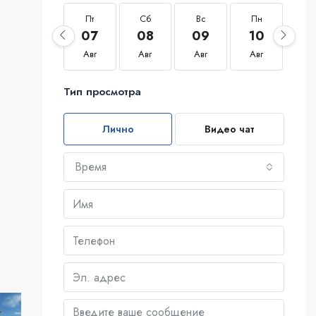
Пт
Сб
Вс
Пн
Вт
07
08
09
10
1
Авг
Авг
Авг
Авг
Ав
Тип просмотра
Лично
Видео чат
Время