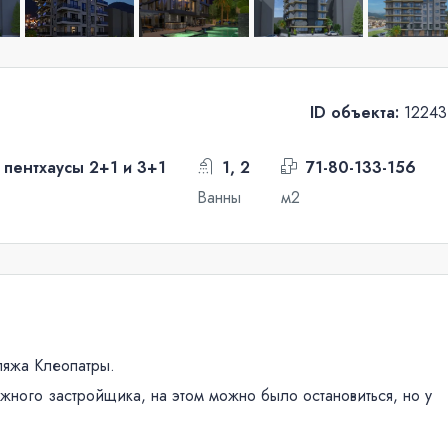
ID объекта:
12243
, пентхаусы 2+1 и 3+1
1, 2
71-80-133-156
Ванны
м2
ляжа Клеопатры.
ного застройщика, на этом можно было остановиться, но у