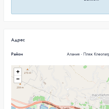
Адрес
Район
Алания - Пляж Клеопат
+
−