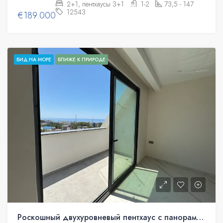
2+1, пентхаусы 3+1
1-2
73,5 - 147
12543
€189.000
ВИД НА МОРЕ
БЛИЖЕ К ПРИРОДЕ
Роскошный двухуровневый пентхаус с панорамным видом на море в Авсалларе, Аланья