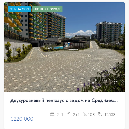
ВИД НА МОРЕ
БЛИЖЕ К ПРИРОДЕ
Двухуровневый пентхаус с видом на Средиземное море в Аланье, Авсаллар.
2+1
2+1
108
12533
€220.000