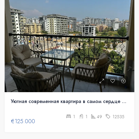
Уютная современная квартира в самом сердце Махмутлара
1
1
49
12535
€125.000