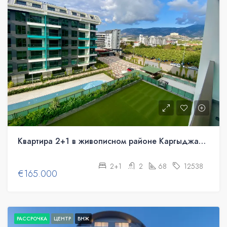
Квартира 2+1 в живописном районе Каргыджак, Аланья
2+1
2
68
12538
€165.000
РАССРОЧКА
ЦЕНТР
ВНЖ