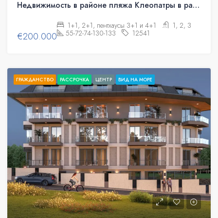
Недвижимость в районе пляжа Клеопатры в рассрочку
1+1, 2+1, пентхаусы 3+1 и 4+1
1, 2, 3
55-72-74-130-133
12541
€200.000
ГРАЖДАНСТВО
РАССРОЧКА
ЦЕНТР
ВИД НА МОРЕ