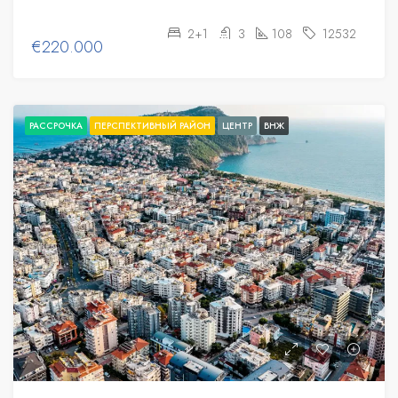
2+1
3
108
12532
€220.000
РАССРОЧКА
ПЕРСПЕКТИВНЫЙ РАЙОН
ЦЕНТР
ВНЖ